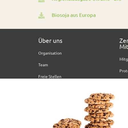
Biosoja aus Europa

Über uns
Zer
Mit
Organisation
Mitg
Team
Prot
Freie Stellen
Zert
Ausschreibungen
Dow
Presse
Impressum
Datenschutzerklärung