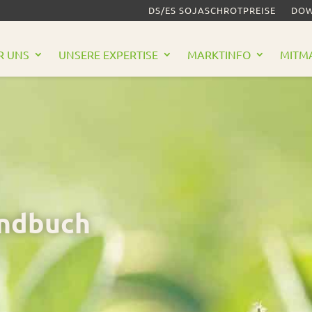
DS/ES SOJASCHROTPREISE
DOW
R UNS
UNSERE EXPERTISE
MARKTINFO
MITM
andbuch