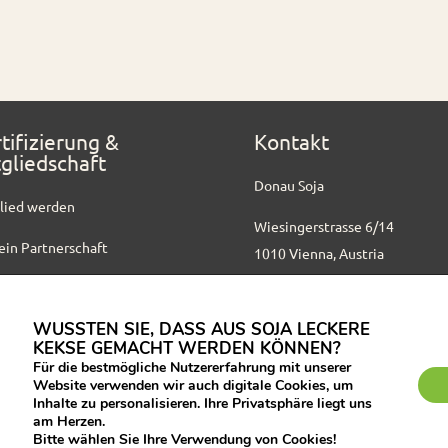
tifizierung &
Kontakt
gliedschaft
Donau Soja
lied werden
Wiesingerstrasse 6/14
ein Partnerschaft
1010 Vienna, Austria
ifizierte Partner
+ 43 1 512 17 44 10
office@donausoja.org
WUSSTEN SIE, DASS AUS SOJA LECKERE
nloads
KEKSE GEMACHT WERDEN KÖNNEN?
Kontakt zu Lokalbüros
Für die bestmögliche Nutzererfahrung mit unserer
Website verwenden wir auch digitale Cookies, um
Inhalte zu personalisieren. Ihre Privatsphäre liegt uns
am Herzen.
Bitte wählen Sie Ihre Verwendung von Cookies!