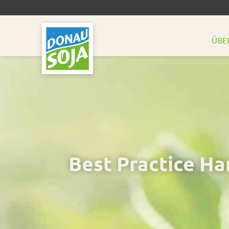
ÜBE
Best Practice H