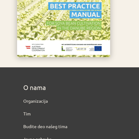
O nama
Organizacija
Tim
Budite deo našeg tima
Javne nabavke