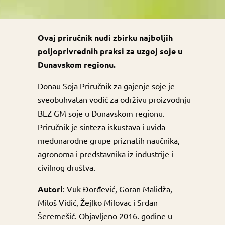
Ovaj priručnik nudi zbirku najboljih
poljoprivrednih praksi za uzgoj soje u
Dunavskom regionu.
Donau Soja Priručnik za gajenje soje je
sveobuhvatan vodič za održivu proizvodnju
BEZ GM soje u Dunavskom regionu.
Priručnik je sinteza iskustava i uvida
međunarodne grupe priznatih naučnika,
agronoma i predstavnika iz industrije i
civilnog društva.
Autori
: Vuk Đorđević, Goran Malidža,
Miloš Vidić, Žejlko Milovac i Srđan
Šeremešić. Objavljeno 2016. godine u