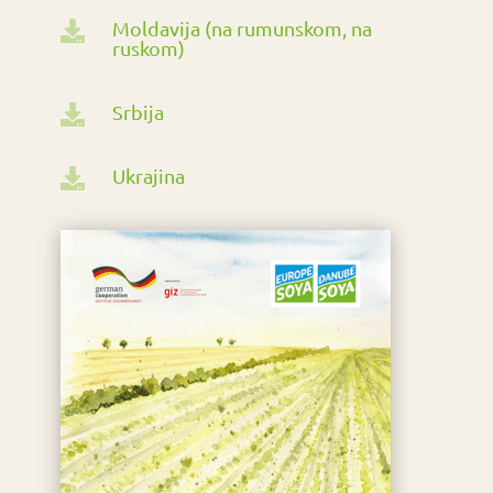
Moldavija (na rumunskom, na

ruskom)
Srbija

Ukrajina
