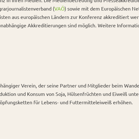
nz in Ihren Medien. Die Medienbetreuung und Presseakkreditie
rarjournalistenverband (
VAÖ
) sowie mit dem Europäischen Net
sten aus europäischen Ländern zur Konferenz akkreditiert we
nabhängige Akkreditierungen sind möglich. Weitere Informat
hängiger Verein, der seine Partner und Mitglieder beim Wandel
duktion und Konsum von Soja, Hülsenfrüchten und Eiweiß unterst
höpfungsketten für Lebens- und Futtermitteleiweiß erhöhen.