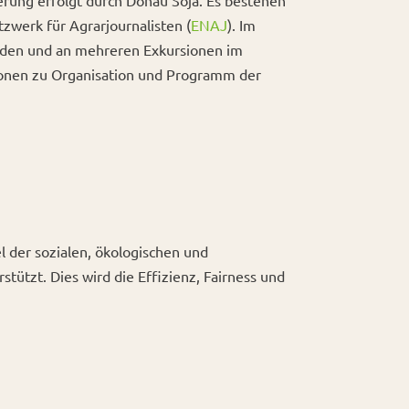
rung erfolgt durch Donau Soja. Es bestehen
zwerk für Agrarjournalisten (
ENAJ
). Im
rden und an mehreren Exkursionen im
ionen zu Organisation und Programm der
 der sozialen, ökologischen und
ützt. Dies wird die Effizienz, Fairness und