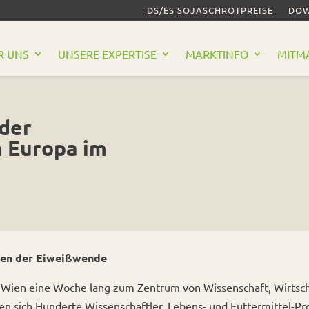
DS/ES SOJASCHROTPREISE
DOW
R UNS
UNSERE EXPERTISE
MARKTINFO
MITM
der
n Europa im
chen der Eiweißwende
d Wien eine Woche lang zum Zentrum von Wissenschaft, Wirtscha
en sich Hunderte Wissenschaftler, Lebens- und Futtermittel-P