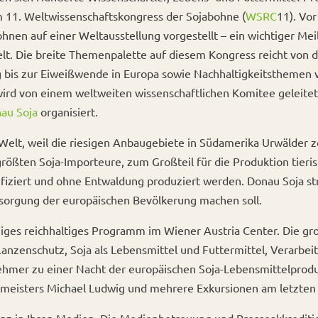
m 11. Weltwissenschaftskongress der Sojabohne (
WSRC
11). Vo
ohnen auf einer Weltausstellung vorgestellt – ein wichtiger M
elt. Die breite Themenpalette auf diesem Kongress reicht von
 bis zur Eiweißwende in Europa sowie Nachhaltigkeitsthemen v
ird von einem weltweiten wissenschaftlichen Komitee geleitet
au Soja
organisiert.
r Welt, weil die riesigen Anbaugebiete in Südamerika Urwälder
größten Soja-Importeure, zum Großteil für die Produktion tieri
tifiziert und ohne Entwaldung produziert werden. Donau Soja s
ersorgung der europäischen Bevölkerung machen soll.
ägiges reichhaltiges Programm im Wiener Austria Center. Die 
anzenschutz, Soja als Lebensmittel und Futtermittel, Verarbe
lnehmer zu einer Nacht der europäischen Soja-Lebensmittelpro
meisters Michael Ludwig und mehrere Exkursionen am letzten 