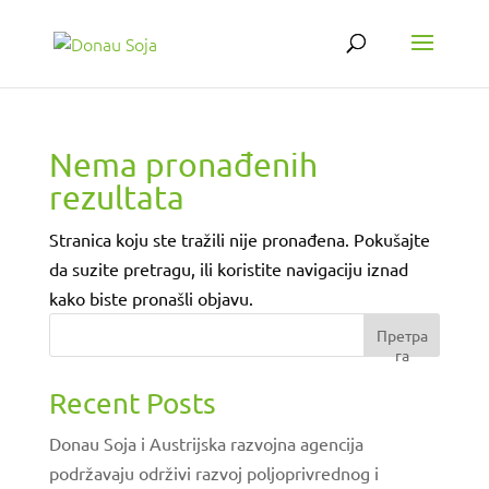
Nema pronađenih
rezultata
Stranica koju ste tražili nije pronađena. Pokušajte
da suzite pretragu, ili koristite navigaciju iznad
kako biste pronašli objavu.
Претра
га
Recent Posts
Donau Soja i Austrijska razvojna agencija
podržavaju održivi razvoj poljoprivrednog i