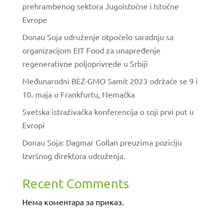
prehrambenog sektora Jugoistočne i Istočne
Evrope
Donau Soja udruženje otpočelo saradnju sa
organizacijom EIT Food za unapređenje
regenerativne poljoprivrede u Srbiji
Međunarodni BEZ-GMO Samit 2023 održaće se 9 i
10. maja u Frankfurtu, Nemačka
Svetska istraživačka konferencija o soji prvi put u
Evropi
Donau Soja: Dagmar Gollan preuzima poziciju
Izvršnog direktora udruženja.
Recent Comments
Нема коментара за приказ.