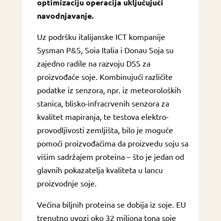
optimizaciju operacija uključujući
navodnjavanje.
Uz podršku italijanske ICT kompanije
Sysman P&S, Soia Italia i Donau Soja su
zajedno radile na razvoju DSS za
proizvođače soje. Kombinujući različite
podatke iz senzora, npr. iz meteoroloških
stanica, blisko-infracrvenih senzora za
kvalitet mapiranja, te testova elektro-
provodljivosti zemljišta, bilo je moguće
pomoći proizvođačima da proizvedu soju sa
višim sadržajem proteina – što je jedan od
glavnih pokazatelja kvaliteta u lancu
proizvodnje soje.
Većina biljnih proteina se dobija iz soje. EU
trenutno uvozi oko 32 miliona tona soje