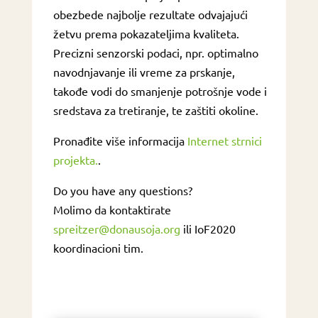
obezbede najbolje rezultate odvajajući
žetvu prema pokazateljima kvaliteta.
Precizni senzorski podaci, npr. optimalno
navodnjavanje ili vreme za prskanje,
takođe vodi do smanjenje potrošnje vode i
sredstava za tretiranje, te zaštiti okoline.
Pronađite više informacija
Internet strnici
projekta.
.
Do you have any questions?
Molimo da kontaktirate
spreitzer@donausoja.org
ili IoF2020
koordinacioni tim.