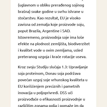
(uglavnom u obliku prerađenog sojinog
brašna) svake godine u svrhu ishrane u
stočarstvu. Kao rezultat, EU je visoko
zavisna od zemalja koje proizvode soju,
poput Brazila, Argentine i SAD.
Istovremeno, proizvodnja soje ima loše
efekte na plodnost zemljišta, biodiverzitet
i kvalitet vode u ovim zemljama, usled
preteranog uzgoja i kraće rotacije useva.
Kroz svoju Studiju slučaja 1.3: Upravljanje
soja proteinom, Donau soja podržava
povećan uzgoj soje vrhunskog kvaliteta u
EU korišćenjem preciznih i pametnih
inovacija u poljoprivredi. DSS uči
proizvođače o efikasnosti proizvodnje u
različitim zonama polja i pomaže im da