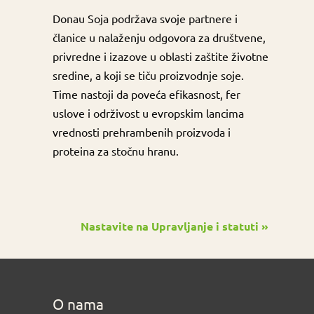
Donau Soja podržava svoje partnere i
članice u nalaženju odgovora za društvene,
privredne i izazove u oblasti zaštite životne
sredine, a koji se tiču proizvodnje soje.
Time nastoji da poveća efikasnost, fer
uslove i održivost u evropskim lancima
vrednosti prehrambenih proizvoda i
proteina za stočnu hranu.
Nastavite na Upravljanje i statuti »
O nama