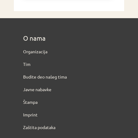
O nama
Organizacija
Tim
Budite deo našeg tima
Javne nabavke
Štampa
Imprint
Zaštita podataka