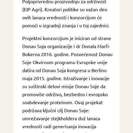
Poljoprivrednu proizvodnju za održivost
(EIP Agri). Kreatori politike su važan deo
ovih lanaca vrednosti i konzorcijum će
pomoći u izgradnji znanja i u toj zajednici.
Projektni konzorcijum je iniciran od strane
Donau Soja organizacije i dr Donala Marfi-
Bokerna 2016. godine. Posvećenost Donau
Soje Okvirnom programu Evropske unije
datira od Donau Soja kongresa u Berlinu
maja 2015. godine. Istraživanje i inovacije
su suštinski delovi misije Donau Soje da
promoviše održivo, bezbedno i evropsko
snabdevanje proteinom. Ovaj projekat
podržava ključni cilj Donau Soje:
umrežavanje stejkholdera duž lanaca
vrednosti radi generisanja inovacija