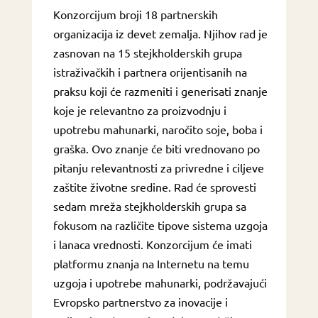
Konzorcijum broji 18 partnerskih
organizacija iz devet zemalja. Njihov rad je
zasnovan na 15 stejkholderskih grupa
istraživačkih i partnera orijentisanih na
praksu koji će razmeniti i generisati znanje
koje je relevantno za proizvodnju i
upotrebu mahunarki, naročito soje, boba i
graška. Ovo znanje će biti vrednovano po
pitanju relevantnosti za privredne i ciljeve
zaštite životne sredine. Rad će sprovesti
sedam mreža stejkholderskih grupa sa
fokusom na različite tipove sistema uzgoja
i lanaca vrednosti. Konzorcijum će imati
platformu znanja na Internetu na temu
uzgoja i upotrebe mahunarki, podržavajući
Evropsko partnerstvo za inovacije i