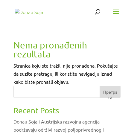
Nema pronađenih
rezultata
Stranica koju ste tražili nije pronađena. Pokušajte
da suzite pretragu, ili koristite navigaciju iznad
kako biste pronašli objavu.
Претра
га
Recent Posts
Donau Soja i Austrijska razvojna agencija
podržavaju održivi razvoj poljoprivrednog i