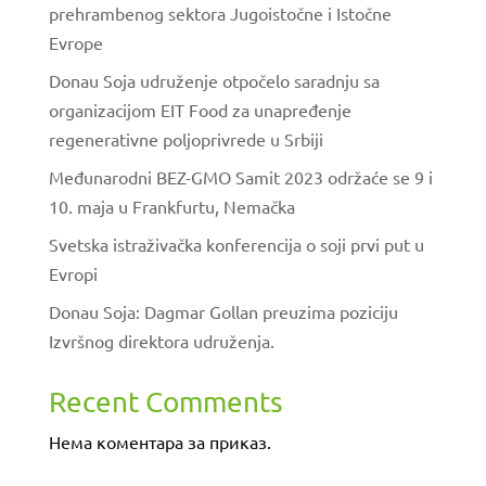
prehrambenog sektora Jugoistočne i Istočne
Evrope
Donau Soja udruženje otpočelo saradnju sa
organizacijom EIT Food za unapređenje
regenerativne poljoprivrede u Srbiji
Međunarodni BEZ-GMO Samit 2023 održaće se 9 i
10. maja u Frankfurtu, Nemačka
Svetska istraživačka konferencija o soji prvi put u
Evropi
Donau Soja: Dagmar Gollan preuzima poziciju
Izvršnog direktora udruženja.
Recent Comments
Нема коментара за приказ.