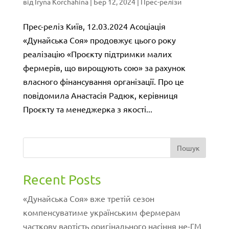
від
Iryna Korchahina
|
Бер 12, 2024
|
Прес-релізи
Прес-реліз Київ, 12.03.2024 Асоціація
«Дунайська Соя» продовжує цього року
реалізацію «Проєкту підтримки малих
фермерів, що вирощують сою» за рахунок
власного фінансування організації. Про це
повідомила Анастасія Радюк, керівниця
Проєкту та менеджерка з якості...
Пошук
Recent Posts
«Дунайська Соя» вже третій сезон
компенсуватиме українським фермерам
часткову вартість оригінального насіння не-ГМ