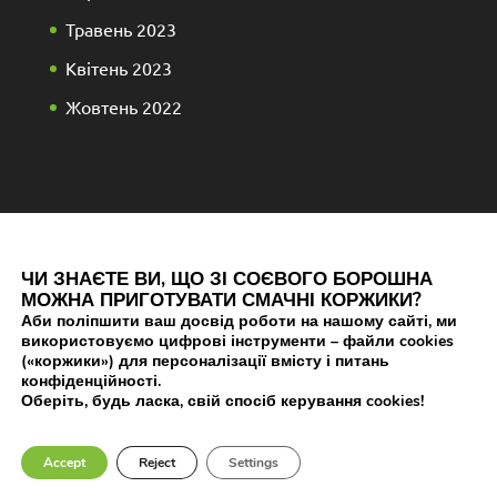
Травень 2023
Квітень 2023
Жовтень 2022
ЧИ ЗНАЄТЕ ВИ, ЩО ЗІ СОЄВОГО БОРОШНА
МОЖНА ПРИГОТУВАТИ СМАЧНІ КОРЖИКИ?
Аби поліпшити ваш досвід роботи на нашому сайті, ми
використовуємо цифрові інструменти – файли cookies
(«коржики») для персоналізації вмісту і питань
конфіденційності.
Оберіть, будь ласка, свій спосіб керування cookies!
Elegant Themes
Розроблений
| За підтримки
WordPress
Accept
Reject
Settings