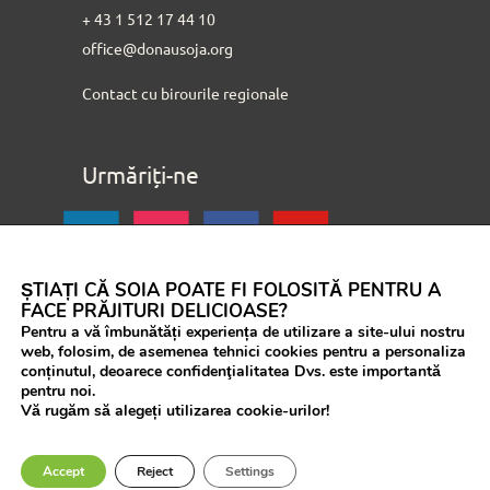
+ 43 1 512 17 44 10
office@donausoja.org
Contact cu birourile regionale
Urmăriți-ne
ȘTIAȚI CĂ SOIA POATE FI FOLOSITĂ PENTRU A
FACE PRĂJITURI DELICIOASE?
Pentru a vă îmbunătăți experiența de utilizare a site-ului nostru
web, folosim, de asemenea tehnici cookies pentru a personaliza
conținutul, deoarece confidenţialitatea Dvs. este importantă
pentru noi.
Vă rugăm să alegeți utilizarea cookie-urilor!
Accept
Reject
Settings