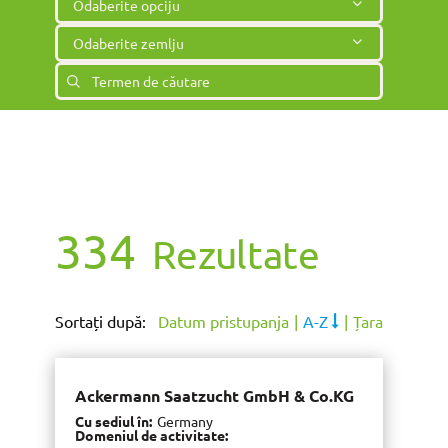
Odaberite opciju
Odaberite zemlju
334
Rezultate
Sortați după
Datum pristupanja
A-Z
Țara
Ackermann Saatzucht GmbH & Co.KG
Cu sediul în
Germany
Domeniul de activitate