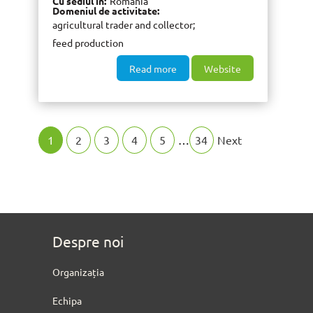
Cu sediul în
Romania
Domeniul de activitate
agricultural trader and collector
feed production
Read more
Website
1
2
3
4
5
…
34
Next
Despre noi
Organizația
Echipa