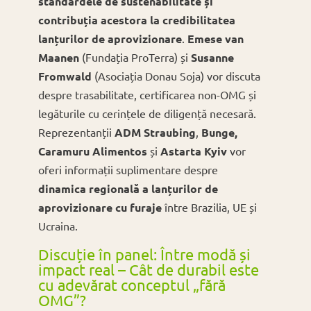
standardele de sustenabilitate și
contribuția acestora la credibilitatea
lanțurilor de aprovizionare
.
Emese van
Maanen
(Fundația ProTerra) și
Susanne
Fromwald
(Asociația Donau Soja) vor discuta
despre trasabilitate, certificarea non-OMG și
legăturile cu cerințele de diligență necesară.
Reprezentanții
ADM Straubing
,
Bunge,
Caramuru Alimentos
și
Astarta Kyiv
vor
oferi informații suplimentare despre
dinamica regională a lanțurilor de
aprovizionare cu furaje
între Brazilia, UE și
Ucraina.
Discuție în panel: Între modă și
impact real – Cât de durabil este
cu adevărat conceptul „fără
OMG”?