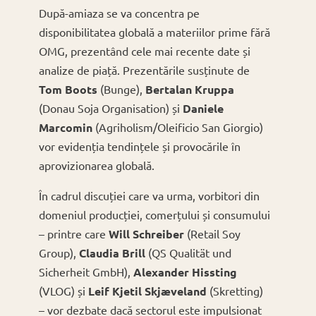
După-amiaza se va concentra pe
disponibilitatea globală a materiilor prime fără
OMG, prezentând cele mai recente date și
analize de piață. Prezentările susținute de
Tom Boots
(Bunge),
Bertalan Kruppa
(Donau Soja Organisation) și
Daniele
Marcomin
(Agriholism/Oleificio San Giorgio)
vor evidenția tendințele și provocările în
aprovizionarea globală.
În cadrul discuției care va urma, vorbitori din
domeniul producției, comerțului și consumului
– printre care
Will Schreiber
(Retail Soy
Group),
Claudia Brill
(QS Qualität und
Sicherheit GmbH),
Alexander Hissting
(VLOG) și
Leif Kjetil Skjæveland
(Skretting)
– vor dezbate dacă sectorul este impulsionat