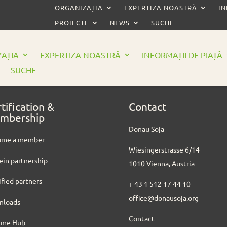
ORGANIZAȚIA
EXPERTIZA NOASTRĂ
IN
PROIECTE
NEWS
SUCHE
AȚIA
EXPERTIZA NOASTRĂ
INFORMAȚII DE PIAȚĂ
SUCHE
tification &
Contact
mbership
Donau Soja
ome a member
Wiesingerstrasse 6/14
ein partnership
1010 Vienna, Austria
ified partners
+ 43 1 512 17 44 10
office@donausoja.org
nloads
Contact
ume Hub