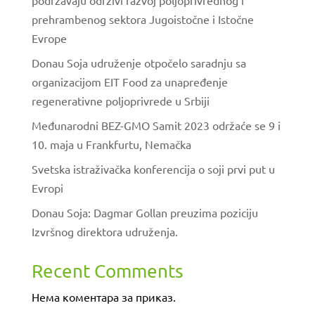
podržavaju održivi razvoj poljoprivrednog i
prehrambenog sektora Jugoistočne i Istočne
Evrope
Donau Soja udruženje otpočelo saradnju sa
organizacijom EIT Food za unapređenje
regenerativne poljoprivrede u Srbiji
Međunarodni BEZ-GMO Samit 2023 održaće se 9 i
10. maja u Frankfurtu, Nemačka
Svetska istraživačka konferencija o soji prvi put u
Evropi
Donau Soja: Dagmar Gollan preuzima poziciju
Izvršnog direktora udruženja.
Recent Comments
Нема коментара за приказ.