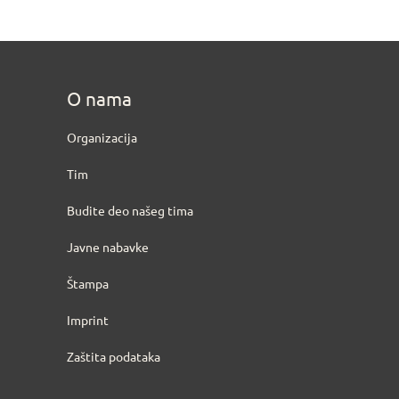
O nama
Organizacija
Tim
Budite deo našeg tima
Javne nabavke
Štampa
Imprint
Zaštita podataka